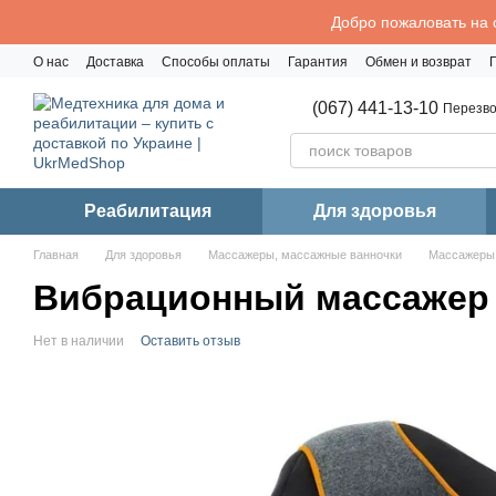
Перейти к основному контенту
Добро пожаловать на 
О нас
Доставка
Способы оплаты
Гарантия
Обмен и возврат
Политика конфиденциальности
(067) 441-13-10
Перезво
Реабилитация
Для здоровья
Главная
Для здоровья
Массажеры, массажные ванночки
Массажеры,
Вибрационный массажер 
Нет в наличии
Оставить отзыв