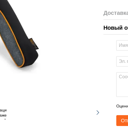
Доставк
Новый о
Оцени
От