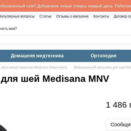
обновленный сайт! Добавляем новые товары каждый день. Работаем
Популярные вопросы
Статьи
Отзывы о магазине
Контакты
Договор 
нить вам?
Домашняя медтехника
Ортопедия
 массажные ванночки Medisana (Німеччина)
Вибрационный массажер для шей Me
для шей Medisana MNV
1 486 
Сообщит