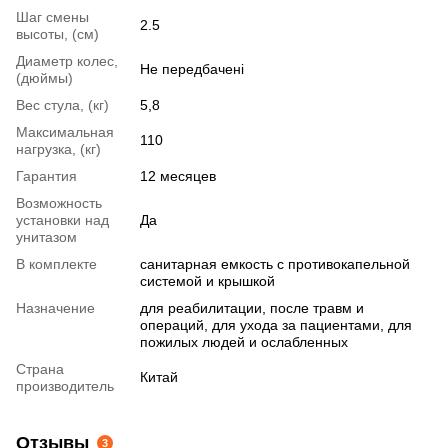
Шаг смены
2.5
высоты, (см)
Диаметр колес,
Не передбачені
(дюймы)
Вес стула, (кг)
5,8
Максимальная
110
нагрузка, (кг)
Гарантия
12 месяцев
Возможность
установки над
Да
унитазом
В комплекте
санитарная емкость с противокапельной
системой и крышкой
Назначение
для реабилитации
,
после травм и
операций
,
для ухода за пациентами
,
для
пожилых людей и ослабленных
Страна
Китай
производитель
Отзывы
3