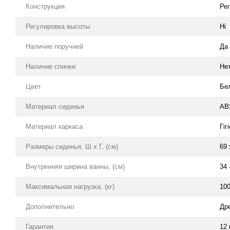
Конструкция
Ре
Регулировка высоты
Ні
Наличие поручней
Да
Наличие спинки
Не
Цвет
Бе
Материал сиденья
AB
Материал каркаса
Гіг
Размеры сиденья, Ш х Г, (см)
69 
Внутренняя ширина ванны, (см)
34 
Максимальная нагрузка, (кг)
10
Дополнительно
Др
Гарантия
12