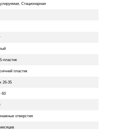
гулируемая, Стационарная
т
лый
S-пластик
ієнічний пластик
x 26-35
- 60
0
енажные отверстия
 месяцев