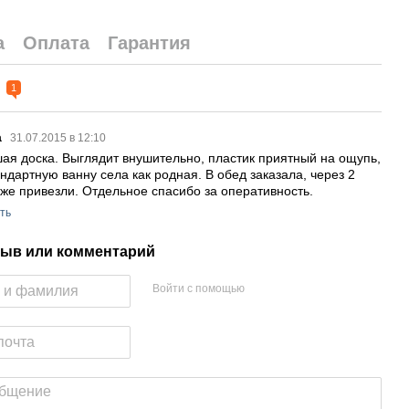
а
Оплата
Гарантия
ы
1
а
31.07.2015 в 12:10
ая доска. Выглядит внушительно, пластик приятный на ощупь,
андартную ванну села как родная. В обед заказала, через 2
уже привезли. Отдельное спасибо за оперативность.
ть
ыв или комментарий
Войти с помощью