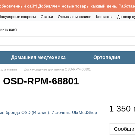
обновленный сайт! Добавляем новые товары каждый день. Работаем
Популярные вопросы
Статьи
Отзывы о магазине
Контакты
Договор 
нить вам?
Домашняя медтехника
Ортопедия
 для мытья
Доска-сиденье для ванны OSD-RPM-68801
ы OSD-RPM-68801
1 350 
Сообщит