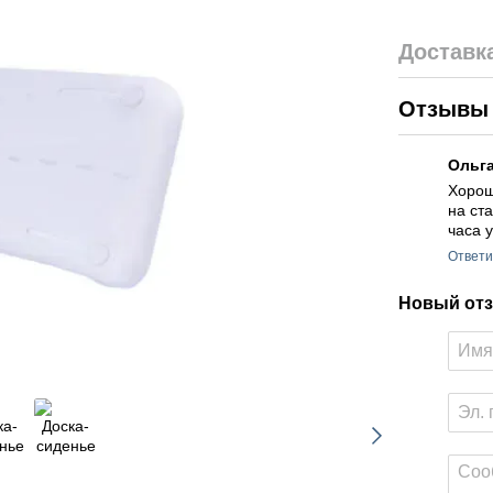
Доставк
Отзыв
Ольг
Хорош
на ст
часа 
Ответи
Новый отз