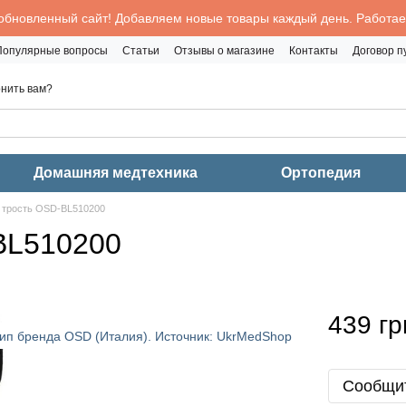
обновленный сайт! Добавляем новые товары каждый день. Работаем
Популярные вопросы
Статьи
Отзывы о магазине
Контакты
Договор 
нить вам?
Домашняя медтехника
Ортопедия
 трость OSD-BL510200
BL510200
439 гр
Сообщит