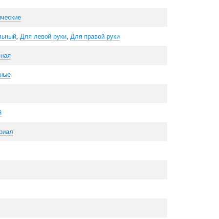
ические
льный
,
Для левой руки
,
Для правой руки
зная
ные
й
риал