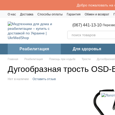
Перейти к основному контенту
Добро пожаловать на 
О нас
Доставка
Способы оплаты
Гарантия
Обмен и возврат
Политика конфиденциальности
(067) 441-13-10
Перезво
Реабилитация
Для здоровья
Главная
Реабилитация
Помощь при ходьбе
Трости
Дугообразная
Дугообразная трость OSD-
Нет в наличии
Оставить отзыв