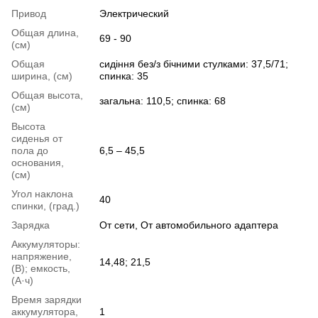
Привод
Электрический
Общая длина,
69 - 90
(см)
Общая
сидіння без/з бічними стулками: 37,5/71;
ширина, (см)
спинка: 35
Общая высота,
загальна: 110,5; спинка: 68
(см)
Высота
сиденья от
пола до
6,5 – 45,5
основания,
(см)
Угол наклона
40
спинки, (град.)
Зарядка
От сети, От автомобильного адаптера
Аккумуляторы:
напряжение,
14,48; 21,5
(В); емкость,
(А·ч)
Время зарядки
аккумулятора,
1