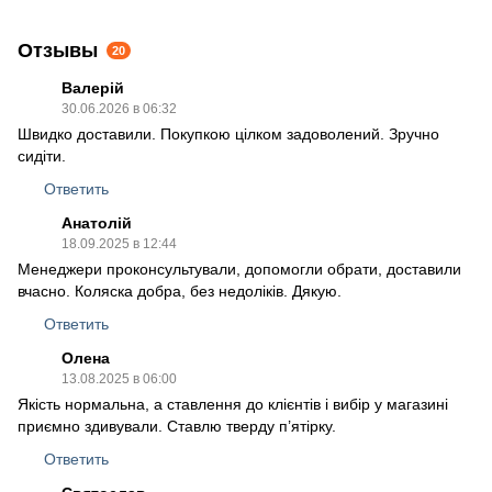
Отзывы
20
Валерій
30.06.2026 в 06:32
Швидко доставили. Покупкою цілком задоволений. Зручно
сидіти.
Ответить
Анатолій
18.09.2025 в 12:44
Менеджери проконсультували, допомогли обрати, доставили
вчасно. Коляска добра, без недоліків. Дякую.
Ответить
Олена
13.08.2025 в 06:00
Якість нормальна, а ставлення до клієнтів і вибір у магазині
приємно здивували. Ставлю тверду п’ятірку.
Ответить