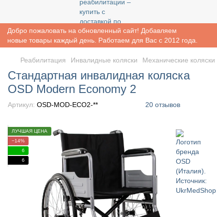
Добро пожаловать на обновленный сайт! Добавляем
новые товары каждый день. Работаем для Вас с 2012 года.
Реабилитация
Инвалидные коляски
Механические коляски
Стандартная инвалидная коляска
OSD Modern Economy 2
Артикул:
OSD-MOD-ECO2-**
20 отзывов
ЛУЧШАЯ ЦЕНА
−14%
6
6