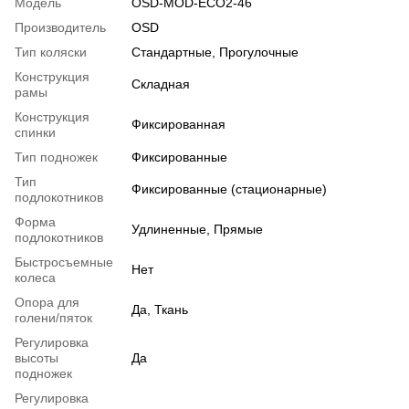
Модель
OSD-MOD-ECO2-46
Производитель
OSD
Тип коляски
Стандартные
,
Прогулочные
Конструкция
Складная
рамы
Конструкция
Фиксированная
спинки
Тип подножек
Фиксированные
Тип
Фиксированные (стационарные)
подлокотников
Форма
Удлиненные, Прямые
подлокотников
Быстросъемные
Нет
колеса
Опора для
Да, Ткань
голени/пяток
Регулировка
высоты
Да
подножек
Регулировка