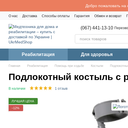
Перейти к основному контенту
Добро пожаловать на 
О нас
Доставка
Способы оплаты
Гарантия
Обмен и возврат
Политика конфиденциальности
(067) 441-13-10
Перезво
Реабилитация
Для здоровья
Главная
Реабилитация
Помощь при ходьбе
Костыли
Подлокотны
Подлокотный костыль с 
В наличии
1 отзыв
ЛУЧШАЯ ЦЕНА
−12%