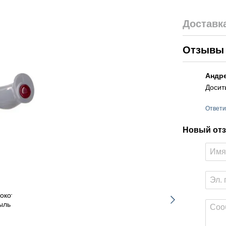
Доставк
Отзыв
Андр
Досит
Ответи
Новый отз