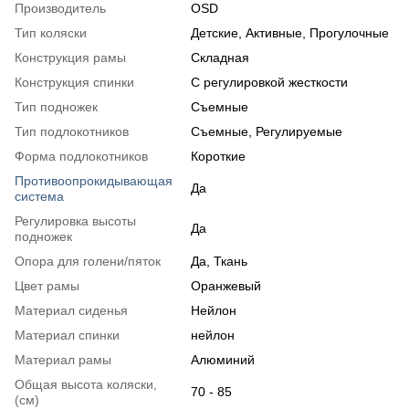
Производитель
OSD
Тип коляски
Детские
,
Активные
,
Прогулочные
Конструкция рамы
Складная
Конструкция спинки
С регулировкой жесткости
Тип подножек
Съемные
Тип подлокотников
Съемные
,
Регулируемые
Форма подлокотников
Короткие
Противоопрокидывающая
Да
система
Регулировка высоты
Да
подножек
Опора для голени/пяток
Да, Ткань
Цвет рамы
Оранжевый
Материал сиденья
Нейлон
Материал спинки
нейлон
Материал рамы
Алюминий
Общая высота коляски,
70 - 85
(см)