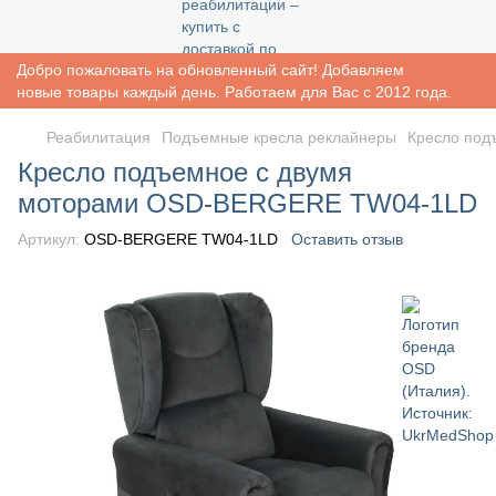
Добро пожаловать на обновленный сайт! Добавляем
новые товары каждый день. Работаем для Вас с 2012 года.
Реабилитация
Подъемные кресла реклайнеры
Кресло под
Кресло подъемное с двумя
моторами OSD-BERGERE TW04-1LD
Артикул:
OSD-BERGERE TW04-1LD
Оставить отзыв