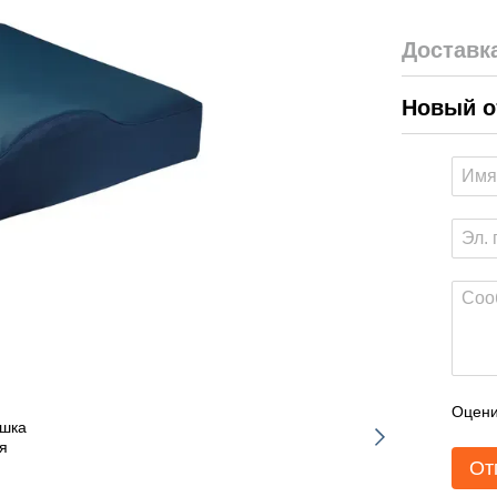
Доставк
Новый о
Оцени
От