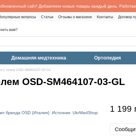
обновленный сайт! Добавляем новые товары каждый день. Работаем
Популярные вопросы
Статьи
Отзывы о магазине
Контакты
Договор 
нить вам?
Домашняя медтехника
Ортопедия
ья с гелем OSD-SM464107-03-GL
елем OSD-SM464107-03-GL
1 199 
Сообщит