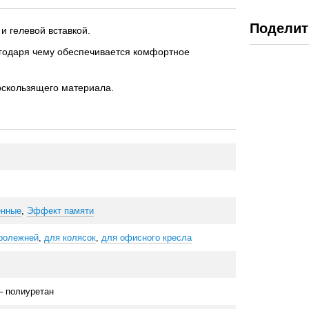
Поделит
 гелевой вставкой.
годаря чему обеспечивается комфортное
оскользящего материала.
енные
,
Эффект памяти
ролежней
,
для колясок
,
для офисного кресла
– полиуретан