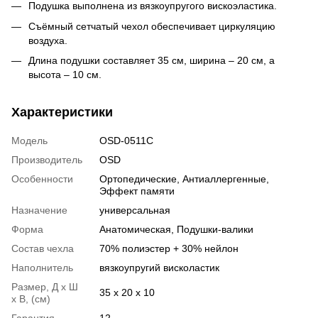
Подушка выполнена из вязкоупругого вискоэластика.
Съёмный сетчатый чехол обеспечивает циркуляцию
воздуха.
Длина подушки составляет 35 см, ширина – 20 см, а
высота – 10 см.
Характеристики
Модель
OSD-0511C
Производитель
OSD
Особенности
Ортопедические
,
Антиаллергенные
,
Эффект памяти
Назначение
универсальная
Форма
Анатомическая
,
Подушки-валики
Состав чехла
70% полиэстер + 30% нейлон
Наполнитель
вязкоупругий висколастик
Размер, Д х Ш
35 x 20 x 10
х В, (см)