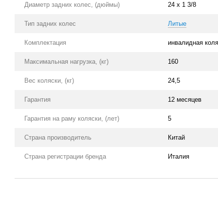
Диаметр задних колес, (дюймы)
24 х 1 3/8
Тип задних колес
Литые
Комплектация
инвалидная коля
Максимальная нагрузка, (кг)
160
Вес коляски, (кг)
24,5
Гарантия
12 месяцев
Гарантия на раму коляски, (лет)
5
Страна производитель
Китай
Страна регистрации бренда
Италия