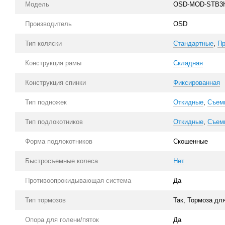
Модель
OSD-MOD-STB3H
Производитель
OSD
Тип коляски
Стандартные
,
Пр
Конструкция рамы
Складная
Конструкция спинки
Фиксированная
Тип подножек
Откидные
,
Съем
Тип подлокотников
Откидные
,
Съем
Форма подлокотников
Скошенные
Быстросъемные колеса
Нет
Противоопрокидывающая система
Да
Тип тормозов
Так, Тормоза дл
Опора для голени/пяток
Да