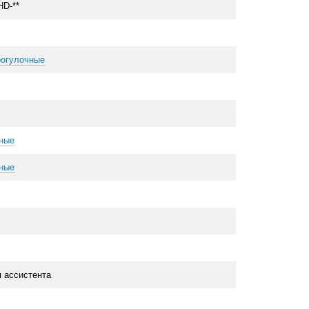
D-**
огулочные
ные
ные
я ассистента