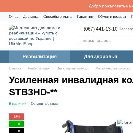
Перейти к основному контенту
Добро пожаловать на 
О нас
Доставка
Способы оплаты
Гарантия
Обмен и возврат
Политика конфиденциальности
(067) 441-13-10
Перезво
Реабилитация
Для здоровья
Главная
Реабилитация
Инвалидные коляски
Механические коляски
Усиленная инвалидная ко
STB3HD-**
В наличии
Оставить отзыв
−15%
8
8