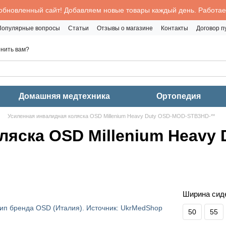
обновленный сайт! Добавляем новые товары каждый день. Работаем
Популярные вопросы
Статьи
Отзывы о магазине
Контакты
Договор 
нить вам?
Домашняя медтехника
Ортопедия
Усиленная инвалидная коляска OSD Millenium Heavy Duty OSD-MOD-STB3HD-**
ляска OSD Millenium Heavy
Ширина сиде
50
55