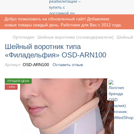
Добро пожаловать на обновленный сайт! Добавляем
новые товары каждый день. Работаем для Вас с 2012 года.
Ортопедия
Шейные воротники (головодержатели)
Шейный 
Шейный воротник типа
«Филадельфия» OSD-ARN100
Артикул:
OSD-ARN100
Оставить отзыв
ЛУЧШАЯ ЦЕНА
−19%