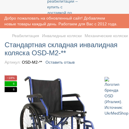
Добро пожаловать на обновленный сайт! Добавляем
новые товары каждый день. Работаем для Вас с 2012 года.
Реабилитация
Инвалидные коляски
Механические коляски
Стандартная складная инвалидная
коляска OSD-M2-**
Артикул:
OSD-M2-**
Оставить отзыв
−18%
6
6