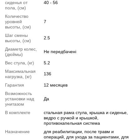
сиденья от
40 - 56
пола, (см)
Количество
уровней
7
высоты, (см)
Шаг смены
2.5
высоты, (см)
Диаметр колес,
Не передбачені
(дюймы)
Вес стула, (кг)
5.2
Максимальная
136
нагрузка, (кг)
Гарантия
12 месяцев
Возможность
установки над
Да
унитазом
В комплекте
стальная рама стула, крышка и сиденье,
ведро с ручкой и крышкой,
противокапельная система
Назначение
для реабилитации
,
после травм и
операций
,
для ухода за пациентами
,
для