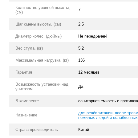
Количество уровней высоты,
7
(см)
Шаг смены высоты, (см)
2.5
Диаметр колес, (дюймы)
Не передбачені
Вес стула, (кг)
5,2
Максимальная нагрузка, (кг)
136
Гарантия
12 месяцев
Возможность установки над
Да
унитазом
В комплекте
санитарная емкость с противо
для реабилитации
,
после травм
Назначение
пожилых людей и ослабленных
Страна производитель
Китай