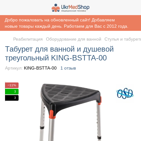
Добро пожаловать на обновленный сайт! Добавляем
новые товары каждый день. Работаем для Вас с 2012 года.
Реабилитация
Оборудование для ванной
Стулья и табуре
Табурет для ванной и душевой
треугольный KING-BSTTA-00
Артикул:
KING-BSTTA-00
1 отзыв
−11%
3
3