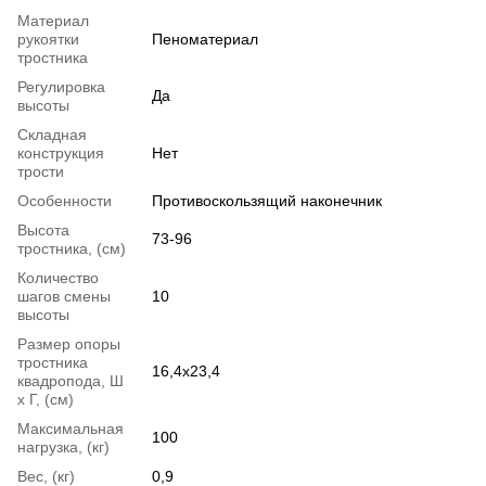
Материал
рукоятки
Пеноматериал
тростника
Регулировка
Да
высоты
Складная
конструкция
Нет
трости
Особенности
Противоскользящий наконечник
Высота
73-96
тростника, (см)
Количество
шагов смены
10
высоты
Размер опоры
тростника
16,4x23,4
квадропода, Ш
х Г, (см)
Максимальная
100
нагрузка, (кг)
Вес, (кг)
0,9