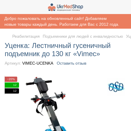
Добро пожаловать на обновленный сайт! Добавляем
новые товары каждый день. Работаем для Вас с 2012 года.
Реабилитация
Подъемники для людей с инвалидностью
Уц
Уценка: Лестничный гусеничный
подъемник до 130 кг «Vimec»
Артикул:
VIMEC-UCENKA
Оставить отзыв
−20%
12
12