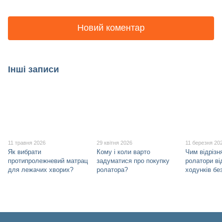
Новий коментар
Інші записи
11 травня 2026
29 квітня 2026
11 березня 20
Як вибрати
Кому і коли варто
Чим відрізн
протипролежневий матрац
задуматися про покупку
ролатори ві
для лежачих хворих?
ролатора?
ходунків бе