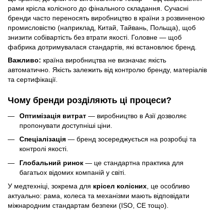
рами крісла колісного до фінального складання. Сучасні
бренди часто переносять виробництво в країни з розвиненою
промисловістю (наприклад, Китай, Тайвань, Польща), щоб
знизити собівартість без втрати якості. Головне — щоб
фабрика дотримувалася стандартів, які встановлює бренд.
Важливо:
країна виробництва не визначає якість
автоматично. Якість залежить від контролю бренду, матеріалів
та сертифікації.
Чому бренди розділяють ці процеси?
Оптимізація витрат
— виробництво в Азії дозволяє
пропонувати доступніші ціни.
Спеціалізація
— бренд зосереджується на розробці та
контролі якості.
Глобальний ринок
— це стандартна практика для
багатьох відомих компаній у світі.
У медтехніці, зокрема для
крісел колісних
, це особливо
актуально: рама, колеса та механізми мають відповідати
міжнародним стандартам безпеки (ISO, CE тощо).