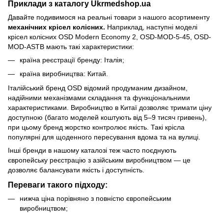
Приклади з каталогу Ukrmedshop.ua
Давайте подивимося на реальні товари з нашого асортименту
механічних крісел колісних.
Наприклад, наступні моделі
крісел колісних
OSD Modern Economy 2
,
OSD-MOD-5-45
,
OSD-
MOD-ASTB
мають такі характеристики:
країна реєстрації бренду: Італія;
країна виробництва: Китай.
Італійський бренд OSD відомий продуманим дизайном,
надійними механізмами складання та функціональними
характеристиками. Виробництво в Китаї дозволяє тримати ціну
доступною (багато моделей коштують від 5–9 тисяч гривень),
при цьому бренд жорстко контролює якість. Такі крісла
популярні для щоденного пересування вдома та на вулиці.
Інші бренди в нашому каталозі теж часто поєднують
європейську реєстрацію з азійським виробництвом — це
дозволяє балансувати якість і доступність.
Переваги такого підходу:
нижча ціна порівняно з повністю європейським
виробництвом;