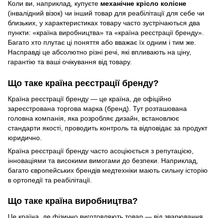
Коли ви, наприклад, купуєте
механічне крісло колісне
(інвалідний візок) чи інший товар для реабілітації для себе чи
близьких, у характеристиках товару часто зустрічаються два
пункти: «країна виробництва» та «країна реєстрації бренду».
Багато хто плутає ці поняття або вважає їх одним і тим же.
Насправді це абсолютно різні речі, які впливають на ціну,
гарантію та ваші очікування від товару.
Що таке країна реєстрації бренду?
Країна реєстрації бренду — це країна, де офіційно
зареєстрована торгова марка (бренд). Тут розташована
головна компанія, яка розробляє дизайн, встановлює
стандарти якості, проводить контроль та відповідає за продукт
юридично.
Країна реєстрації бренду часто асоціюється з репутацією,
інноваціями та високими вимогами до безпеки. Наприклад,
багато європейських брендів медтехніки мають сильну історію
в ортопедії та реабілітації.
Що таке країна виробництва?
Це країна, де фізично виготовляють товар — від зварювання