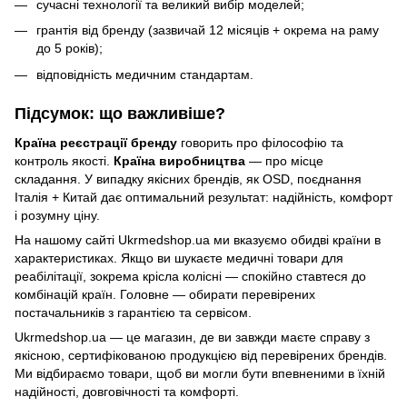
сучасні технології та великий вибір моделей;
грантія від бренду (зазвичай 12 місяців + окрема на раму
до 5 років);
відповідність медичним стандартам.
Підсумок: що важливіше?
Країна реєстрації бренду
говорить про філософію та
контроль якості.
Країна виробництва
— про місце
складання. У випадку якісних брендів, як OSD, поєднання
Італія + Китай дає оптимальний результат: надійність, комфорт
і розумну ціну.
На нашому сайті
Ukrmedshop.ua
ми вказуємо обидві країни в
характеристиках. Якщо ви шукаєте медичні товари для
реабілітації, зокрема
крісла колісні
— спокійно ставтеся до
комбінацій країн. Головне — обирати перевірених
постачальників з гарантією та сервісом.
Ukrmedshop.ua
— це магазин, де ви завжди маєте справу з
якісною, сертифікованою продукцією від перевірених брендів.
Ми відбираємо товари, щоб ви могли бути впевненими в їхній
надійності, довговічності та комфорті.