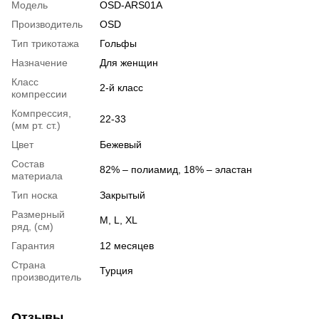
Модель
OSD-ARS01A
Производитель
OSD
Тип трикотажа
Гольфы
Назначение
Для женщин
Класс
2-й класс
компрессии
Компрессия,
22-33
(мм рт. ст.)
Цвет
Бежевый
Состав
82% – полиамид, 18% – эластан
материала
Тип носка
Закрытый
Размерный
M, L, XL
ряд, (см)
Гарантия
12 месяцев
Страна
Турция
производитель
Отзывы