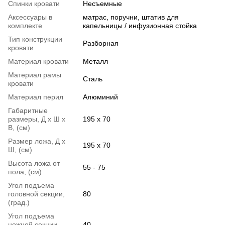
Спинки кровати
Несъемные
Аксессуары в
матрас
,
поручни
,
штатив для
комплекте
капельницы / инфузионная стойка
Тип конструкции
Разборная
кровати
Материал кровати
Металл
Материал рамы
Сталь
кровати
Материал перил
Алюминий
Габаритные
размеры, Д х Ш х
195 х 70
В, (см)
Размер ложа, Д х
195 x 70
Ш, (см)
Высота ложа от
55 - 75
пола, (см)
Угол подъема
головной секции,
80
(град.)
Угол подъема
ножной секции,
40