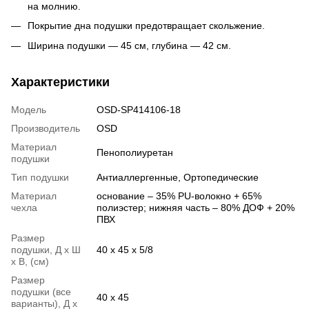
на молнию.
Покрытие дна подушки предотвращает скольжение.
Ширина подушки — 45 см, глубина — 42 см.
Характеристики
Модель
OSD-SP414106-18
Производитель
OSD
Материал
Пенополиуретан
подушки
Тип подушки
Антиаллергенные
,
Ортопедические
Материал
основание – 35% PU-волокно + 65%
чехла
полиэстер; нижняя часть – 80% ДОФ + 20%
ПВХ
Размер
подушки, Д х Ш
40 x 45 x 5/8
х В, (см)
Размер
подушки (все
40 х 45
варианты), Д х