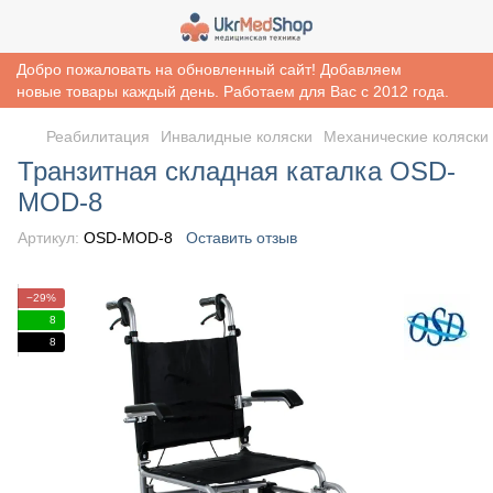
Добро пожаловать на обновленный сайт! Добавляем
новые товары каждый день. Работаем для Вас с 2012 года.
Реабилитация
Инвалидные коляски
Механические коляски
Транзитная складная каталка OSD-
MOD-8
Артикул:
OSD-MOD-8
Оставить отзыв
−29%
8
8