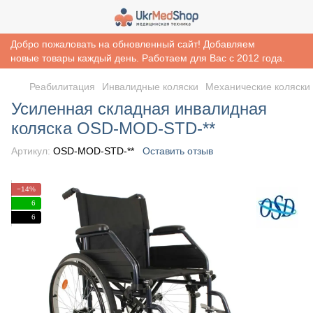
Добро пожаловать на обновленный сайт! Добавляем
новые товары каждый день. Работаем для Вас с 2012 года.
Реабилитация
Инвалидные коляски
Механические коляски
Усиленная складная инвалидная
коляска OSD-MOD-STD-**
Артикул:
OSD-MOD-STD-**
Оставить отзыв
−14%
6
6